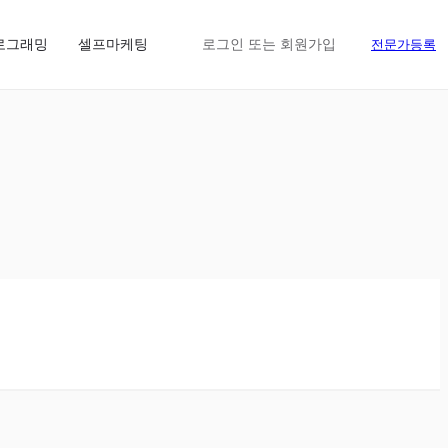
로그래밍
셀프마케팅
로그인
또는
회원가입
전문가등록